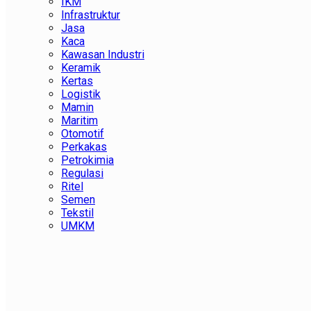
IKM
Infrastruktur
Jasa
Kaca
Kawasan Industri
Keramik
Kertas
Logistik
Mamin
Maritim
Otomotif
Perkakas
Petrokimia
Regulasi
Ritel
Semen
Tekstil
UMKM