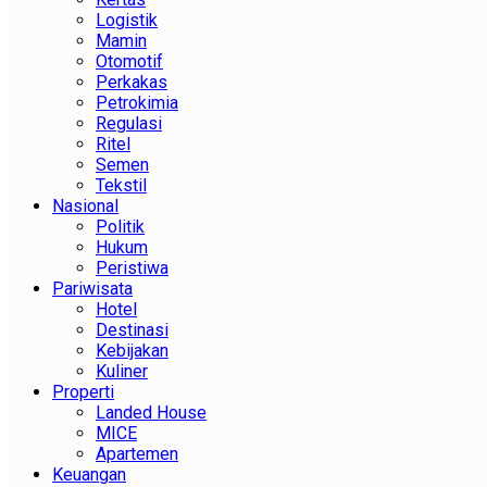
Logistik
Mamin
Otomotif
Perkakas
Petrokimia
Regulasi
Ritel
Semen
Tekstil
Nasional
Politik
Hukum
Peristiwa
Pariwisata
Hotel
Destinasi
Kebijakan
Kuliner
Properti
Landed House
MICE
Apartemen
Keuangan