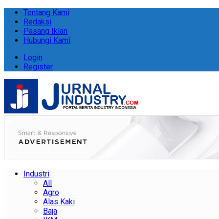
Tentang Kami
Redaksi
Pasang Iklan
Hubungi Kami
Login
Register
Industri
All
Agro
Alas Kaki
Baja