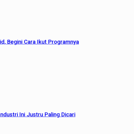
id, Begini Cara Ikut Programnya
dustri Ini Justru Paling Dicari