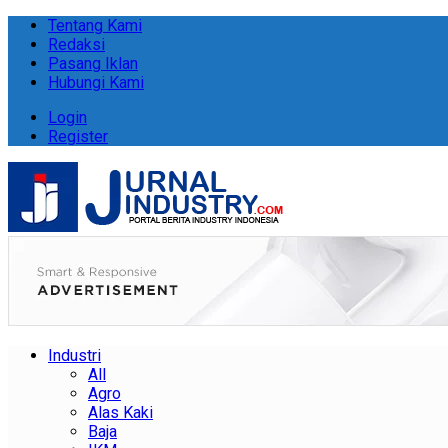
Tentang Kami
Redaksi
Pasang Iklan
Hubungi Kami
Login
Register
Industri
All
Agro
Alas Kaki
Baja