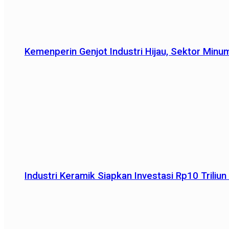
Kemenperin Genjot Industri Hijau, Sektor Minu
Industri Keramik Siapkan Investasi Rp10 Trili