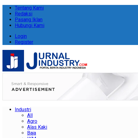
Tentang Kami
Redaksi
Pasang Iklan
Hubungi Kami
Login
Register
Industri
All
Agro
Alas Kaki
Baja