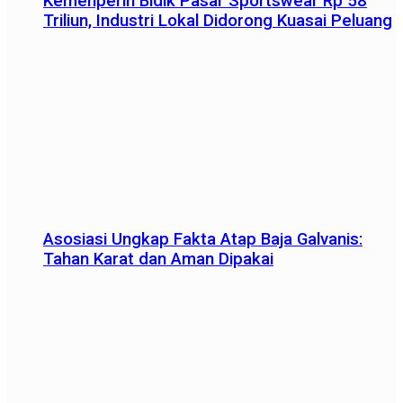
Kemenperin Bidik Pasar Sportswear Rp 58
Triliun, Industri Lokal Didorong Kuasai Peluang
Asosiasi Ungkap Fakta Atap Baja Galvanis:
Tahan Karat dan Aman Dipakai