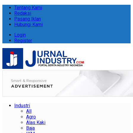
Tentang Kami
Redaksi
Pasang Iklan
Hubungi Kami
Login
Register
Industri
All
Agro
Alas Kaki
Baja