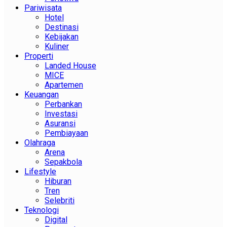
Pariwisata
Hotel
Destinasi
Kebijakan
Kuliner
Properti
Landed House
MICE
Apartemen
Keuangan
Perbankan
Investasi
Asuransi
Pembiayaan
Olahraga
Arena
Sepakbola
Lifestyle
Hiburan
Tren
Selebriti
Teknologi
Digital