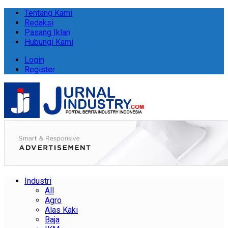
Tentang Kami
Redaksi
Pasang Iklan
Hubungi Kami
Login
Register
Industri
All
Agro
Alas Kaki
Baja