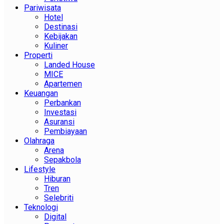
Pariwisata
Hotel
Destinasi
Kebijakan
Kuliner
Properti
Landed House
MICE
Apartemen
Keuangan
Perbankan
Investasi
Asuransi
Pembiayaan
Olahraga
Arena
Sepakbola
Lifestyle
Hiburan
Tren
Selebriti
Teknologi
Digital