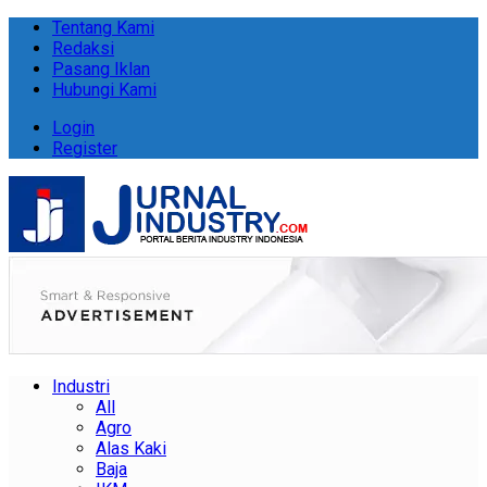
Tentang Kami
Redaksi
Pasang Iklan
Hubungi Kami
Login
Register
Industri
All
Agro
Alas Kaki
Baja