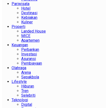
Pariwisata
Hotel
Destinasi
Kebijakan
Kuliner
Properti
Landed House
MICE
Apartemen
Keuangan
Perbankan
Investasi
Asuransi
Pembiayaan
Olahraga
Arena
Sepakbola
Lifestyle
Hiburan
Tren
Selebriti
Teknologi
Digital