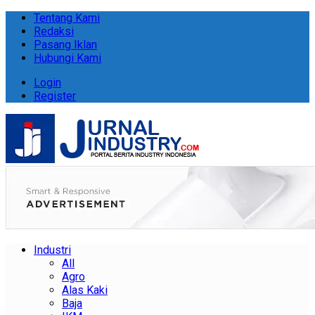
Tentang Kami
Redaksi
Pasang Iklan
Hubungi Kami
Login
Register
Industri
All
Agro
Alas Kaki
Baja