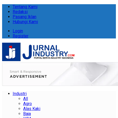
Tentang Kami
Redaksi
Pasang Iklan
Hubungi Kami
Login
Register
Industri
All
Agro
Alas Kaki
Baja