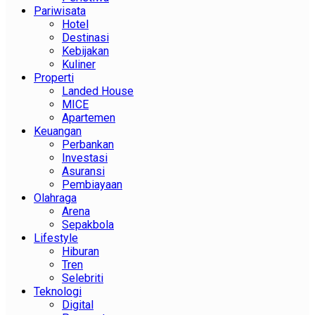
Pariwisata
Hotel
Destinasi
Kebijakan
Kuliner
Properti
Landed House
MICE
Apartemen
Keuangan
Perbankan
Investasi
Asuransi
Pembiayaan
Olahraga
Arena
Sepakbola
Lifestyle
Hiburan
Tren
Selebriti
Teknologi
Digital