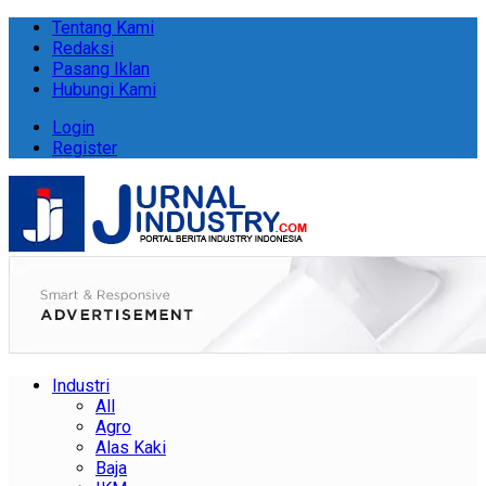
Tentang Kami
Redaksi
Pasang Iklan
Hubungi Kami
Login
Register
Industri
All
Agro
Alas Kaki
Baja