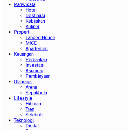
Pariwisata
Hotel
Destinasi
Kebijakan
Kuliner
Properti
Landed House
MICE
Apartemen
Keuangan
Perbankan
Investasi
Asuransi
Pembiayaan
Olahraga
Arena
Sepakbola
Lifestyle
Hiburan
Tren
Selebriti
Teknologi
Digital