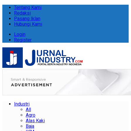
Tentang Kami
Redaksi
Pasang Iklan
Hubungi Kami
Login
Register
Industri
All
Agro
Alas Kaki
Baja