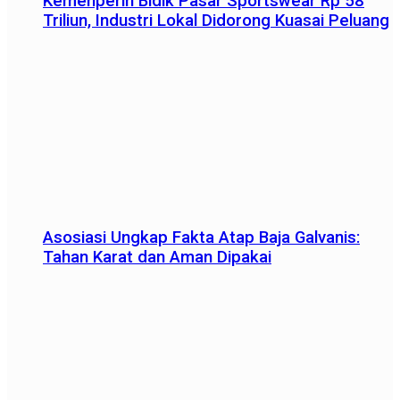
Kemenperin Bidik Pasar Sportswear Rp 58
Triliun, Industri Lokal Didorong Kuasai Peluang
Asosiasi Ungkap Fakta Atap Baja Galvanis:
Tahan Karat dan Aman Dipakai