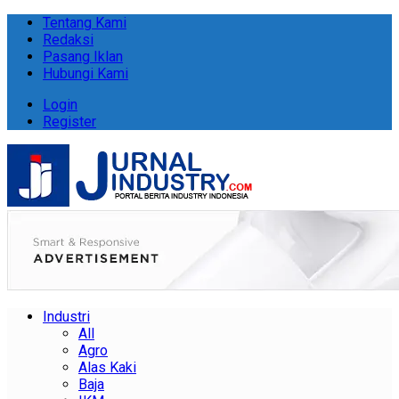
Tentang Kami
Redaksi
Pasang Iklan
Hubungi Kami
Login
Register
Industri
All
Agro
Alas Kaki
Baja