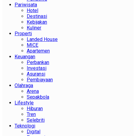
Pariwisata
Hotel
Destinasi
Kebijakan
Kuliner
Properti
Landed House
MICE
Apartemen
Keuangan
Perbankan
Investasi
Asuransi
Pembiayaan
Olahraga
Arena
Sepakbola
Lifestyle
Hiburan
Tren
Selebriti
Teknologi
Digital