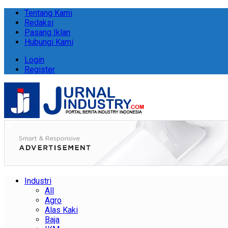
Tentang Kami
Redaksi
Pasang Iklan
Hubungi Kami
Login
Register
Industri
All
Agro
Alas Kaki
Baja