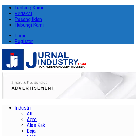
Tentang Kami
Redaksi
Pasang Iklan
Hubungi Kami
Login
Register
Industri
All
Agro
Alas Kaki
Baja