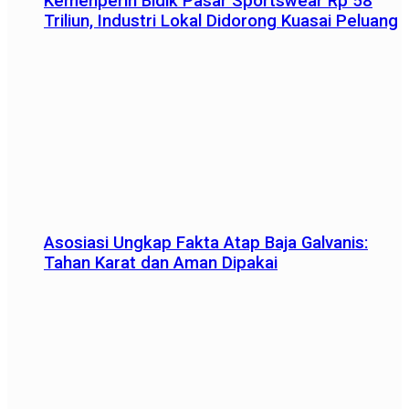
Kemenperin Bidik Pasar Sportswear Rp 58
Triliun, Industri Lokal Didorong Kuasai Peluang
Asosiasi Ungkap Fakta Atap Baja Galvanis:
Tahan Karat dan Aman Dipakai