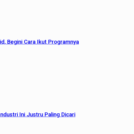
id, Begini Cara Ikut Programnya
dustri Ini Justru Paling Dicari