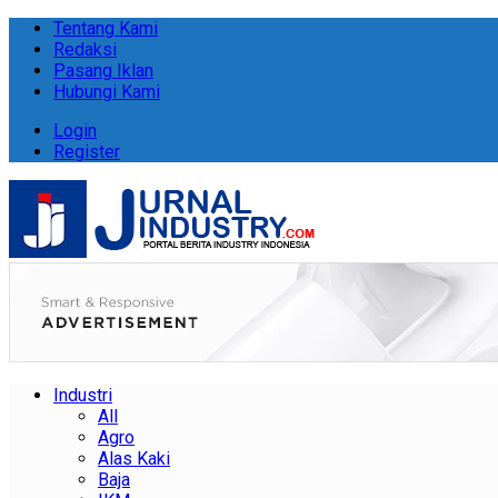
Tentang Kami
Redaksi
Pasang Iklan
Hubungi Kami
Login
Register
Industri
All
Agro
Alas Kaki
Baja