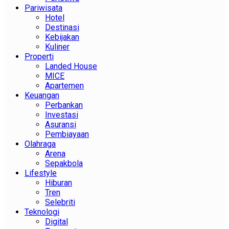
Pariwisata
Hotel
Destinasi
Kebijakan
Kuliner
Properti
Landed House
MICE
Apartemen
Keuangan
Perbankan
Investasi
Asuransi
Pembiayaan
Olahraga
Arena
Sepakbola
Lifestyle
Hiburan
Tren
Selebriti
Teknologi
Digital