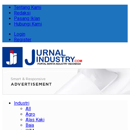
Tentang Kami
Redaksi
Pasang Iklan
Hubungi Kami
Login
Register
Industri
All
Agro
Alas Kaki
Baja