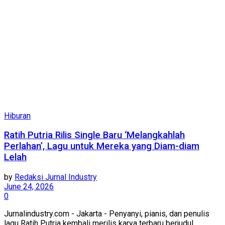
Hiburan
Ratih Putria Rilis Single Baru ‘Melangkahlah
Perlahan’, Lagu untuk Mereka yang Diam-diam
Lelah
by
Redaksi Jurnal Industry
June 24, 2026
0
Jurnalindustry.com - Jakarta - Penyanyi, pianis, dan penulis
lagu Ratih Putria kembali merilis karya terbaru berjudul