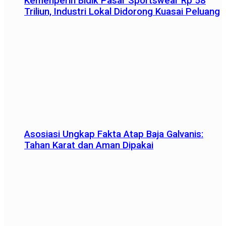
Kemenperin Bidik Pasar Sportswear Rp 58
Triliun, Industri Lokal Didorong Kuasai Peluang
Asosiasi Ungkap Fakta Atap Baja Galvanis:
Tahan Karat dan Aman Dipakai