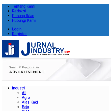
Tentang Kami
Redaksi
Pasang Iklan
Hubungi Kami
Login
Register
Industri
All
Agro
Alas Kaki
Baja