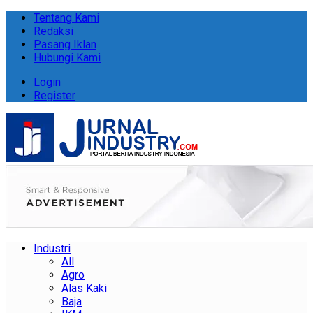
Tentang Kami
Redaksi
Pasang Iklan
Hubungi Kami
Login
Register
Industri
All
Agro
Alas Kaki
Baja