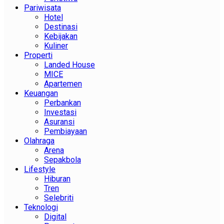
Pariwisata
Hotel
Destinasi
Kebijakan
Kuliner
Properti
Landed House
MICE
Apartemen
Keuangan
Perbankan
Investasi
Asuransi
Pembiayaan
Olahraga
Arena
Sepakbola
Lifestyle
Hiburan
Tren
Selebriti
Teknologi
Digital