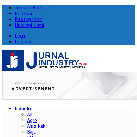
Tentang Kami
Redaksi
Pasang Iklan
Hubungi Kami
Login
Register
Industri
All
Agro
Alas Kaki
Baja