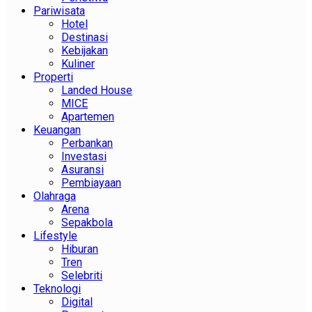
Pariwisata
Hotel
Destinasi
Kebijakan
Kuliner
Properti
Landed House
MICE
Apartemen
Keuangan
Perbankan
Investasi
Asuransi
Pembiayaan
Olahraga
Arena
Sepakbola
Lifestyle
Hiburan
Tren
Selebriti
Teknologi
Digital