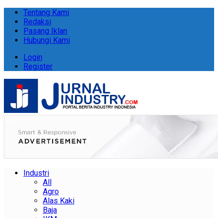
Tentang Kami
Redaksi
Pasang Iklan
Hubungi Kami
Login
Register
Industri
All
Agro
Alas Kaki
Baja