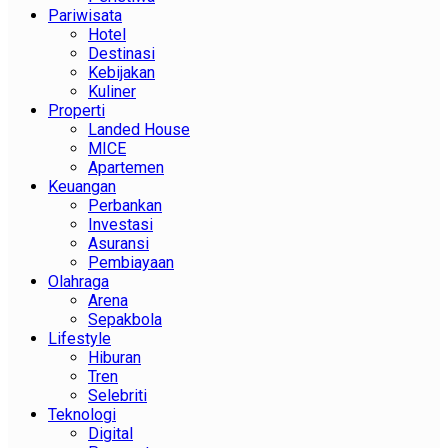
Pariwisata
Hotel
Destinasi
Kebijakan
Kuliner
Properti
Landed House
MICE
Apartemen
Keuangan
Perbankan
Investasi
Asuransi
Pembiayaan
Olahraga
Arena
Sepakbola
Lifestyle
Hiburan
Tren
Selebriti
Teknologi
Digital