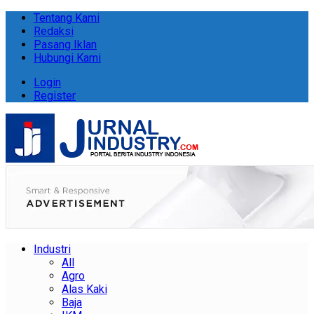
Tentang Kami
Redaksi
Pasang Iklan
Hubungi Kami
Login
Register
Industri
All
Agro
Alas Kaki
Baja