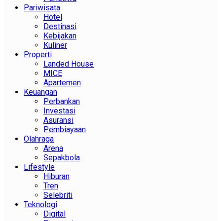
Pariwisata
Hotel
Destinasi
Kebijakan
Kuliner
Properti
Landed House
MICE
Apartemen
Keuangan
Perbankan
Investasi
Asuransi
Pembiayaan
Olahraga
Arena
Sepakbola
Lifestyle
Hiburan
Tren
Selebriti
Teknologi
Digital