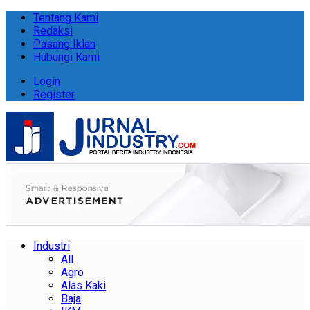
Tentang Kami
Redaksi
Pasang Iklan
Hubungi Kami
Login
Register
Industri
All
Agro
Alas Kaki
Baja