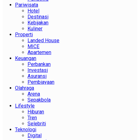
Pariwisata
Hotel
Destinasi
Kebijakan
Kuliner
Properti
Landed House
MICE
Apartemen
Keuangan
Perbankan
Investasi
Asuransi
Pembiayaan
Olahraga
Arena
Sepakbola
Lifestyle
Hiburan
Tren
Selebriti
Teknologi
Digital