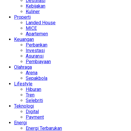
Destinasi
Kebijakan
Kuliner
Properti
Landed House
MICE
Apartemen
Keuangan
Perbankan
Investasi
Asuransi
Pembiayaan
Olahraga
Arena
Sepakbola
Lifestyle
Hiburan
Tren
Selebriti
Teknologi
Digital
Payment
Energi
Energi Terbarukan