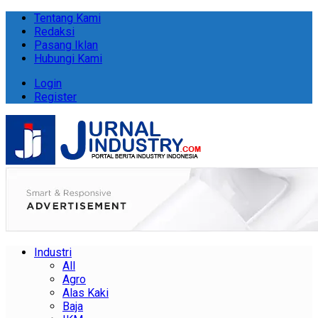
Tentang Kami
Redaksi
Pasang Iklan
Hubungi Kami
Login
Register
Industri
All
Agro
Alas Kaki
Baja