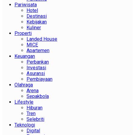
Pariwisata
Hotel
Destinasi
Kebijakan
Kuliner
Properti
Landed House
MICE
Apartemen
Keuangan
Perbankan
Investasi
Asuransi
Pembiayaan
Olahraga
Arena
Sepakbola
Lifestyle
Hiburan
Tren
Selebriti
Teknologi
Digital