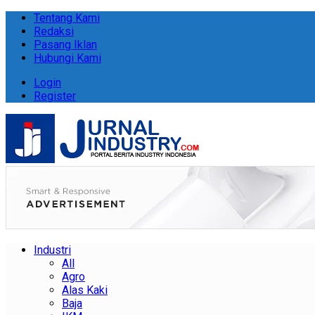
Tentang Kami
Redaksi
Pasang Iklan
Hubungi Kami
Login
Register
Industri
All
Agro
Alas Kaki
Baja