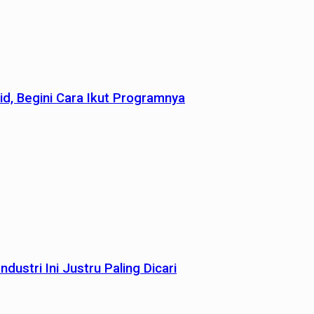
id, Begini Cara Ikut Programnya
dustri Ini Justru Paling Dicari