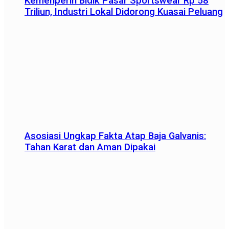
Kemenperin Bidik Pasar Sportswear Rp 58
Triliun, Industri Lokal Didorong Kuasai Peluang
Asosiasi Ungkap Fakta Atap Baja Galvanis:
Tahan Karat dan Aman Dipakai