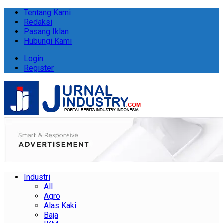
Tentang Kami
Redaksi
Pasang Iklan
Hubungi Kami
Login
Register
Industri
All
Agro
Alas Kaki
Baja