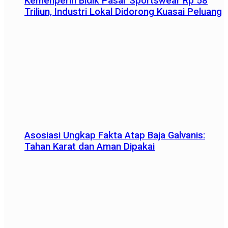
Kemenperin Bidik Pasar Sportswear Rp 58
Triliun, Industri Lokal Didorong Kuasai Peluang
Asosiasi Ungkap Fakta Atap Baja Galvanis:
Tahan Karat dan Aman Dipakai