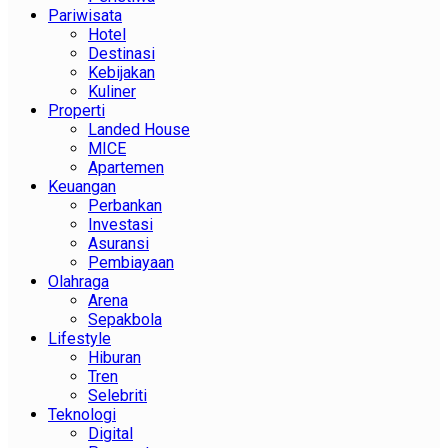
Pariwisata
Hotel
Destinasi
Kebijakan
Kuliner
Properti
Landed House
MICE
Apartemen
Keuangan
Perbankan
Investasi
Asuransi
Pembiayaan
Olahraga
Arena
Sepakbola
Lifestyle
Hiburan
Tren
Selebriti
Teknologi
Digital