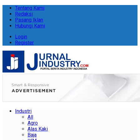
Tentang Kami
Redaksi
Pasang Iklan
Hubungi Kami
Login
Register
Industri
All
Agro
Alas Kaki
Baja