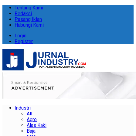
Tentang Kami
Redaksi
Pasang Iklan
Hubungi Kami
Login
Register
Industri
All
Agro
Alas Kaki
Baja