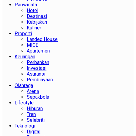
Pariwisata
Hotel
Destinasi
Kebijakan
Kuliner
Properti
Landed House
MICE
Apartemen
Keuangan
Perbankan
Investasi
Asuransi
Pembiayaan
Olahraga
Arena
Sepakbola
Lifestyle
Hiburan
Tren
Selebriti
Teknologi
Digital