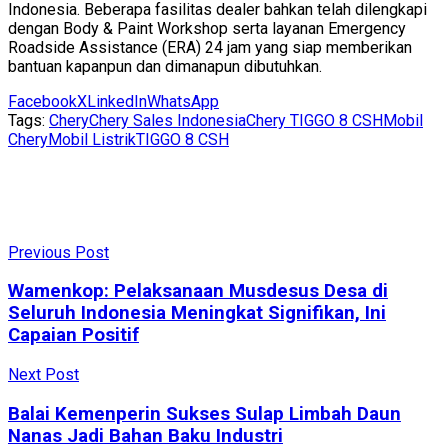
Indonesia. Beberapa fasilitas dealer bahkan telah dilengkapi
dengan Body & Paint Workshop serta layanan Emergency
Roadside Assistance (ERA) 24 jam yang siap memberikan
bantuan kapanpun dan dimanapun dibutuhkan.
Facebook
X
LinkedIn
WhatsApp
Tags:
Chery
Chery Sales Indonesia
Chery TIGGO 8 CSH
Mobil
Chery
Mobil Listrik
TIGGO 8 CSH
Previous Post
Wamenkop: Pelaksanaan Musdesus Desa di
Seluruh Indonesia Meningkat Signifikan, Ini
Capaian Positif
Next Post
Balai Kemenperin Sukses Sulap Limbah Daun
Nanas Jadi Bahan Baku Industri