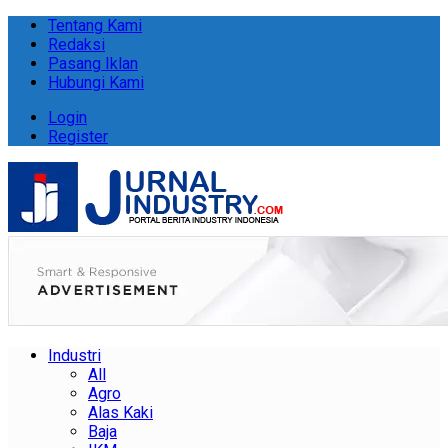
Tentang Kami
Redaksi
Pasang Iklan
Hubungi Kami
Login
Register
Industri
All
Agro
Alas Kaki
Baja