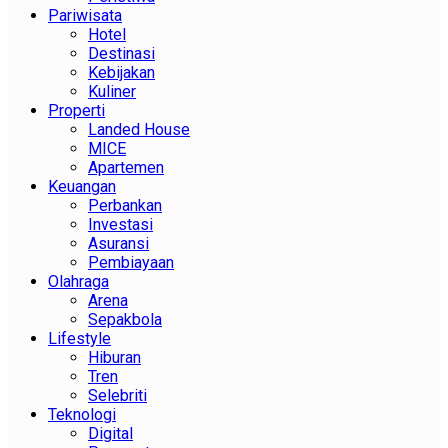
Pariwisata
Hotel
Destinasi
Kebijakan
Kuliner
Properti
Landed House
MICE
Apartemen
Keuangan
Perbankan
Investasi
Asuransi
Pembiayaan
Olahraga
Arena
Sepakbola
Lifestyle
Hiburan
Tren
Selebriti
Teknologi
Digital