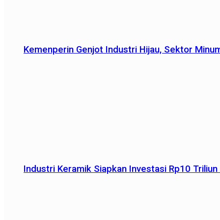
Kemenperin Genjot Industri Hijau, Sektor Minu
Industri Keramik Siapkan Investasi Rp10 Trili