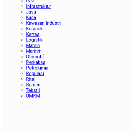
IKM
Infrastruktur
Jasa
Kaca
Kawasan Industri
Keramik
Kertas
Logistik
Mamin
Maritim
Otomotif
Perkakas
Petrokimia
Regulasi
Ritel
Semen
Tekstil
UMKM