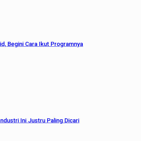
id, Begini Cara Ikut Programnya
dustri Ini Justru Paling Dicari