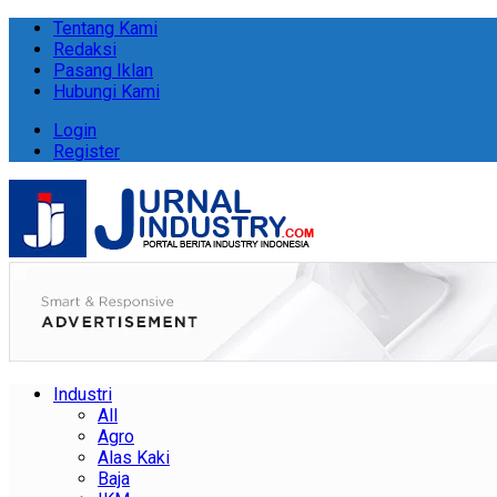
Tentang Kami
Redaksi
Pasang Iklan
Hubungi Kami
Login
Register
Industri
All
Agro
Alas Kaki
Baja