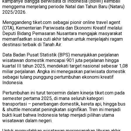
kampanye Bangga Berwisata di Indonesia (BBWI) kembali
menggema menjelang periode Natal dan Tahun Baru (Nataru)
2025/2026.
Menggandeng tiket.com sebagai pionir online travel agent
(OTA), Kementerian Pariwisata dan Ekonomi Kreatif melalui
Deputi Bidang Pemasaran Nusantara mengajak masyarakat
memanfaatkan sisa cuti akhir tahun untuk menjelajahi ragam
destinasi terbaik di Tanah Air.
Data Badan Pusat Statistik (BPS) menunjukkan perjalanan
wisatawan domestik mencapai 901 juta perjalanan hingga
kuartal III tahun 2025, mendekati target nasional sebesar 1,08
miliar perjalanan. Angka ini menegaskan pariwisata domestik
sebagai tulang punggung pertumbuhan ekonomi kreatif
Indonesia.
Pertumbuhan ini turut tercermin dalam kinerja tiket.com pada
semester pertama 2025, di mana seluruh kategori
transportasi – penerbangan domestik, kereta api, hingga bus
& shuttle mencatat peningkatan signifikan. Tren ini menjadi
bukti kuat bahwa Indonesia tetap menjadi pilihan utama
wisatawan dalam negeri.
Untuk memudahkan wisatawan merencanakan liburan akhir