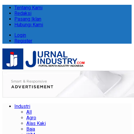
Tentang Kami
Redaksi
Pasang Iklan
Hubungi Kami
Login
Register
Industri
All
Agro
Alas Kaki
Baja