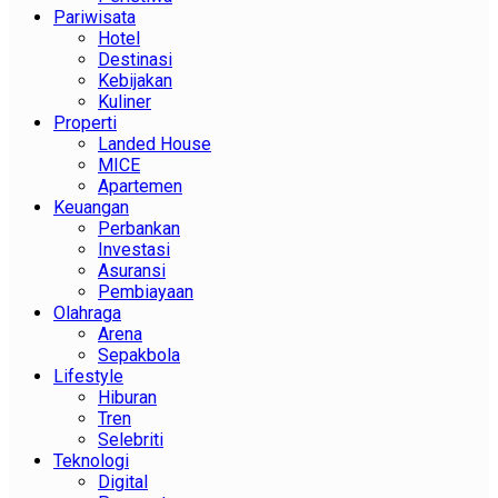
Pariwisata
Hotel
Destinasi
Kebijakan
Kuliner
Properti
Landed House
MICE
Apartemen
Keuangan
Perbankan
Investasi
Asuransi
Pembiayaan
Olahraga
Arena
Sepakbola
Lifestyle
Hiburan
Tren
Selebriti
Teknologi
Digital