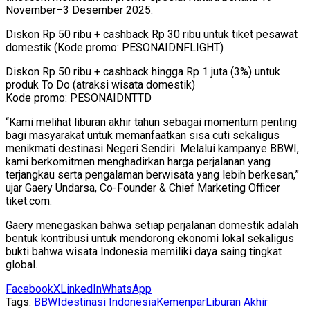
November–3 Desember 2025:
Diskon Rp 50 ribu + cashback Rp 30 ribu untuk tiket pesawat
domestik (Kode promo: PESONAIDNFLIGHT)
Diskon Rp 50 ribu + cashback hingga Rp 1 juta (3%) untuk
produk To Do (atraksi wisata domestik)
Kode promo: PESONAIDNTTD
“Kami melihat liburan akhir tahun sebagai momentum penting
bagi masyarakat untuk memanfaatkan sisa cuti sekaligus
menikmati destinasi Negeri Sendiri. Melalui kampanye BBWI,
kami berkomitmen menghadirkan harga perjalanan yang
terjangkau serta pengalaman berwisata yang lebih berkesan,”
ujar Gaery Undarsa, Co-Founder & Chief Marketing Officer
tiket.com.
Gaery menegaskan bahwa setiap perjalanan domestik adalah
bentuk kontribusi untuk mendorong ekonomi lokal sekaligus
bukti bahwa wisata Indonesia memiliki daya saing tingkat
global.
Facebook
X
LinkedIn
WhatsApp
Tags:
BBWI
destinasi Indonesia
Kemenpar
Liburan Akhir