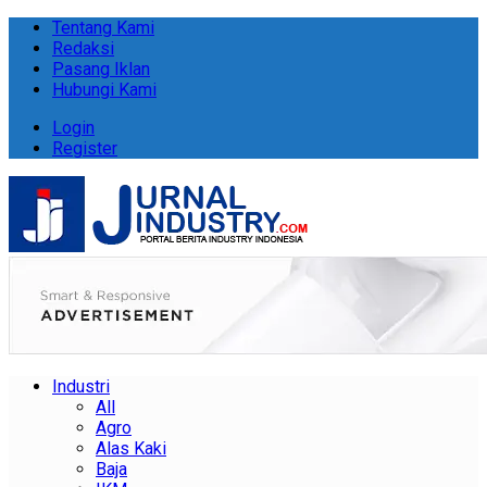
Tentang Kami
Redaksi
Pasang Iklan
Hubungi Kami
Login
Register
Industri
All
Agro
Alas Kaki
Baja