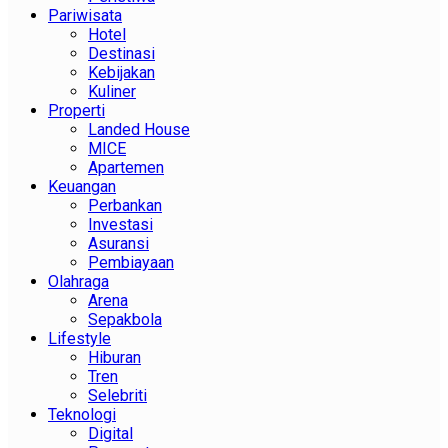
Pariwisata
Hotel
Destinasi
Kebijakan
Kuliner
Properti
Landed House
MICE
Apartemen
Keuangan
Perbankan
Investasi
Asuransi
Pembiayaan
Olahraga
Arena
Sepakbola
Lifestyle
Hiburan
Tren
Selebriti
Teknologi
Digital