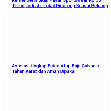
Kemenperin Bidik Pasar Sportswear Rp 58
Triliun, Industri Lokal Didorong Kuasai Peluang
Asosiasi Ungkap Fakta Atap Baja Galvanis:
Tahan Karat dan Aman Dipakai