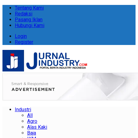
Tentang Kami
Redaksi
Pasang Iklan
Hubungi Kami
Login
Register
Industri
All
Agro
Alas Kaki
Baja