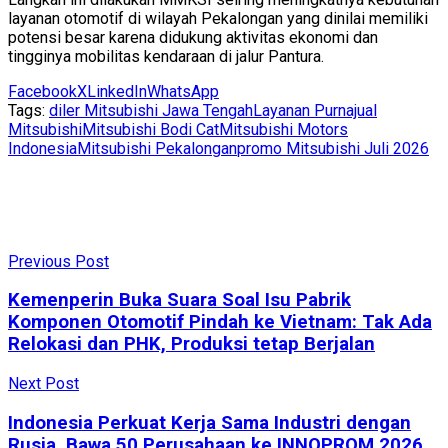
layanan otomotif di wilayah Pekalongan yang dinilai memiliki
potensi besar karena didukung aktivitas ekonomi dan
tingginya mobilitas kendaraan di jalur Pantura.
Facebook
X
LinkedIn
WhatsApp
Tags:
diler Mitsubishi Jawa Tengah
Layanan Purnajual
Mitsubishi
Mitsubishi Bodi Cat
Mitsubishi Motors
Indonesia
Mitsubishi Pekalongan
promo Mitsubishi Juli 2026
Previous Post
Kemenperin Buka Suara Soal Isu Pabrik
Komponen Otomotif Pindah ke Vietnam: Tak Ada
Relokasi dan PHK, Produksi tetap Berjalan
Next Post
Indonesia Perkuat Kerja Sama Industri dengan
Rusia, Bawa 50 Perusahaan ke INNOPROM 2026