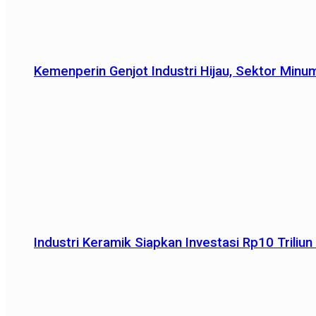
Kemenperin Genjot Industri Hijau, Sektor Minu
Industri Keramik Siapkan Investasi Rp10 Trili