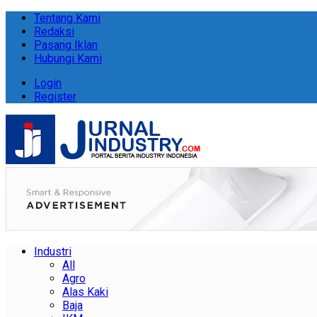
Tentang Kami
Redaksi
Pasang Iklan
Hubungi Kami
Login
Register
Industri
All
Agro
Alas Kaki
Baja