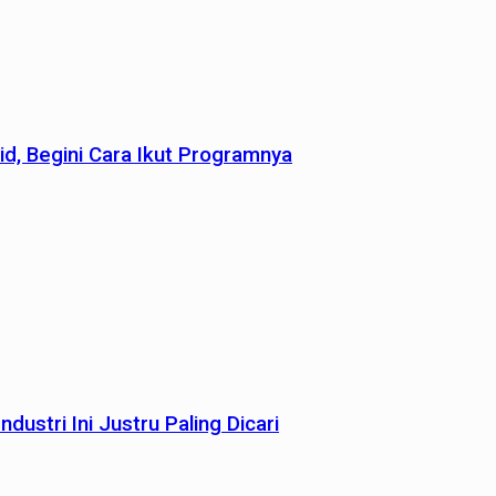
id, Begini Cara Ikut Programnya
dustri Ini Justru Paling Dicari