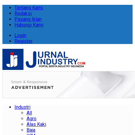
Tentang Kami
Redaksi
Pasang Iklan
Hubungi Kami
Login
Register
Industri
All
Agro
Alas Kaki
Baja