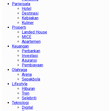
Pariwisata
Hotel
Destinasi
Kebijakan
Kuliner
Properti
Landed House
MICE
Apartemen
Keuangan
Perbankan
Investasi
Asuransi
Pembiayaan
Olahraga
Arena
Sepakbola
Lifestyle
Hiburan
Tren
Selebriti
Teknologi
Digital