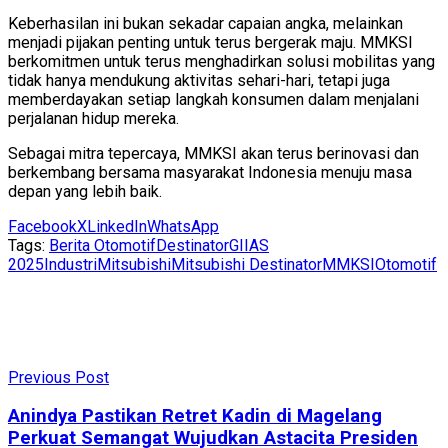
Keberhasilan ini bukan sekadar capaian angka, melainkan
menjadi pijakan penting untuk terus bergerak maju. MMKSI
berkomitmen untuk terus menghadirkan solusi mobilitas yang
tidak hanya mendukung aktivitas sehari-hari, tetapi juga
memberdayakan setiap langkah konsumen dalam menjalani
perjalanan hidup mereka.
Sebagai mitra tepercaya, MMKSI akan terus berinovasi dan
berkembang bersama masyarakat Indonesia menuju masa
depan yang lebih baik.
Facebook
X
LinkedIn
WhatsApp
Tags:
Berita Otomotif
Destinator
GIIAS
2025
Industri
Mitsubishi
Mitsubishi Destinator
MMKSI
Otomotif
Previous Post
Anindya Pastikan Retret Kadin di Magelang
Perkuat Semangat Wujudkan Astacita Presiden