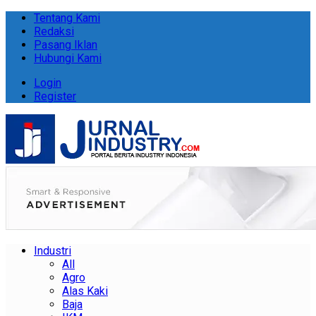
Tentang Kami
Redaksi
Pasang Iklan
Hubungi Kami
Login
Register
Industri
All
Agro
Alas Kaki
Baja