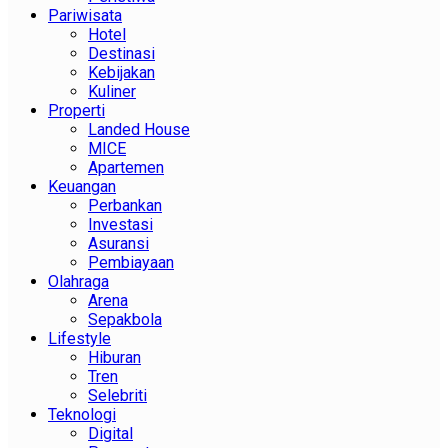
Pariwisata
Hotel
Destinasi
Kebijakan
Kuliner
Properti
Landed House
MICE
Apartemen
Keuangan
Perbankan
Investasi
Asuransi
Pembiayaan
Olahraga
Arena
Sepakbola
Lifestyle
Hiburan
Tren
Selebriti
Teknologi
Digital