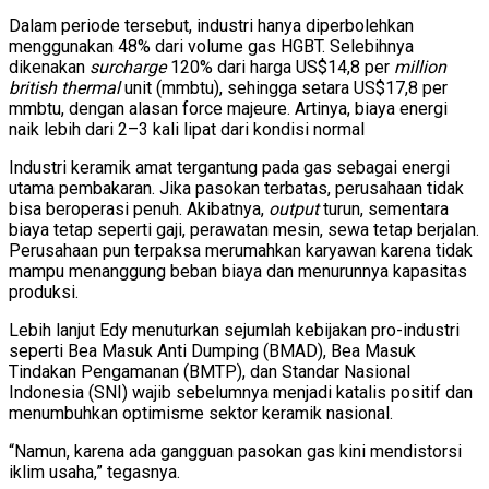
Dalam periode tersebut, industri hanya diperbolehkan
menggunakan 48% dari volume gas HGBT. Selebihnya
dikenakan
surcharge
120% dari harga US$14,8 per
million
british thermal
unit (mmbtu), sehingga setara US$17,8 per
mmbtu, dengan alasan force majeure. Artinya, biaya energi
naik lebih dari 2–3 kali lipat dari kondisi normal
Industri keramik amat tergantung pada gas sebagai energi
utama pembakaran. Jika pasokan terbatas, perusahaan tidak
bisa beroperasi penuh. Akibatnya,
output
turun, sementara
biaya tetap seperti gaji, perawatan mesin, sewa tetap berjalan.
Perusahaan pun terpaksa merumahkan karyawan karena tidak
mampu menanggung beban biaya dan menurunnya kapasitas
produksi.
Lebih lanjut Edy menuturkan sejumlah kebijakan pro-industri
seperti Bea Masuk Anti Dumping (BMAD), Bea Masuk
Tindakan Pengamanan (BMTP), dan Standar Nasional
Indonesia (SNI) wajib sebelumnya menjadi katalis positif dan
menumbuhkan optimisme sektor keramik nasional.
“Namun, karena ada gangguan pasokan gas kini mendistorsi
iklim usaha,” tegasnya.