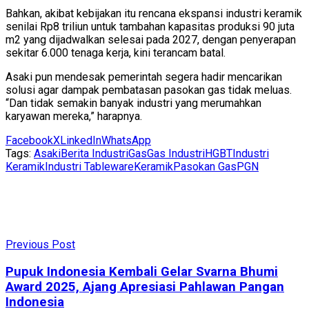
Bahkan, akibat kebijakan itu rencana ekspansi industri keramik
senilai Rp8 triliun untuk tambahan kapasitas produksi 90 juta
m2 yang dijadwalkan selesai pada 2027, dengan penyerapan
sekitar 6.000 tenaga kerja, kini terancam batal.
Asaki pun mendesak pemerintah segera hadir mencarikan
solusi agar dampak pembatasan pasokan gas tidak meluas.
“Dan tidak semakin banyak industri yang merumahkan
karyawan mereka,” harapnya.
Facebook
X
LinkedIn
WhatsApp
Tags:
Asaki
Berita Industri
Gas
Gas Industri
HGBT
Industri
Keramik
Industri Tableware
Keramik
Pasokan Gas
PGN
Previous Post
Pupuk Indonesia Kembali Gelar Svarna Bhumi
Award 2025, Ajang Apresiasi Pahlawan Pangan
Indonesia