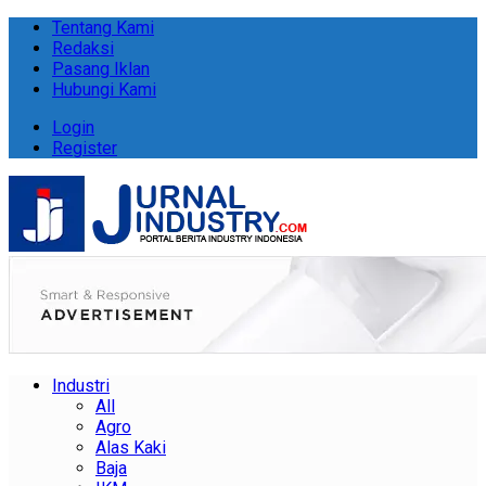
Tentang Kami
Redaksi
Pasang Iklan
Hubungi Kami
Login
Register
Industri
All
Agro
Alas Kaki
Baja