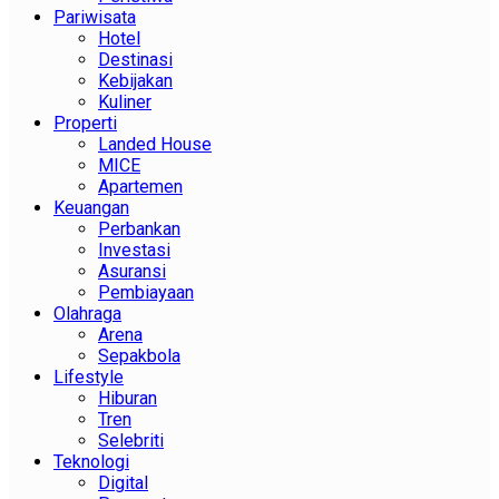
Pariwisata
Hotel
Destinasi
Kebijakan
Kuliner
Properti
Landed House
MICE
Apartemen
Keuangan
Perbankan
Investasi
Asuransi
Pembiayaan
Olahraga
Arena
Sepakbola
Lifestyle
Hiburan
Tren
Selebriti
Teknologi
Digital