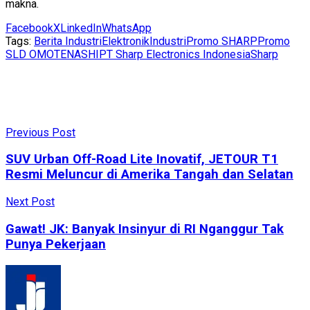
makna.
Facebook
X
LinkedIn
WhatsApp
Tags:
Berita Industri
Elektronik
Industri
Promo SHARP
Promo
SLD OMOTENASHI
PT Sharp Electronics Indonesia
Sharp
Previous Post
SUV Urban Off-Road Lite Inovatif, JETOUR T1
Resmi Meluncur di Amerika Tangah dan Selatan
Next Post
Gawat! JK: Banyak Insinyur di RI Nganggur Tak
Punya Pekerjaan