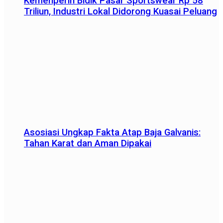
Kemenperin Bidik Pasar Sportswear Rp 58
Triliun, Industri Lokal Didorong Kuasai Peluang
Asosiasi Ungkap Fakta Atap Baja Galvanis:
Tahan Karat dan Aman Dipakai