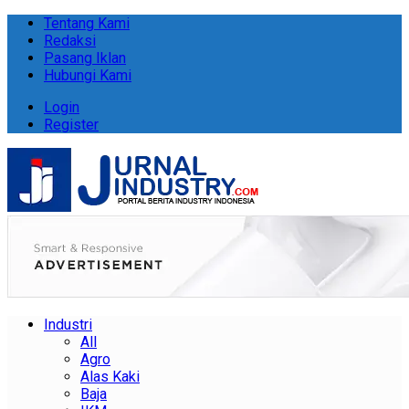
Tentang Kami
Redaksi
Pasang Iklan
Hubungi Kami
Login
Register
Industri
All
Agro
Alas Kaki
Baja