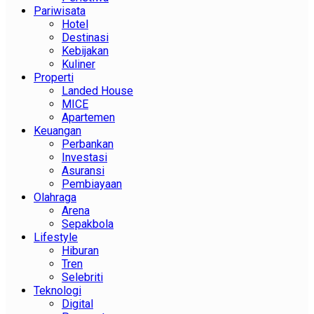
Pariwisata
Hotel
Destinasi
Kebijakan
Kuliner
Properti
Landed House
MICE
Apartemen
Keuangan
Perbankan
Investasi
Asuransi
Pembiayaan
Olahraga
Arena
Sepakbola
Lifestyle
Hiburan
Tren
Selebriti
Teknologi
Digital