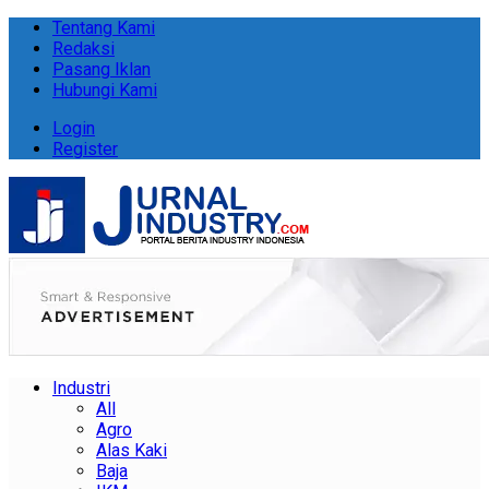
Tentang Kami
Redaksi
Pasang Iklan
Hubungi Kami
Login
Register
Industri
All
Agro
Alas Kaki
Baja