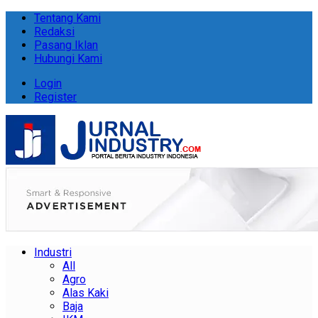
Tentang Kami
Redaksi
Pasang Iklan
Hubungi Kami
Login
Register
Industri
All
Agro
Alas Kaki
Baja