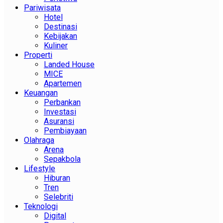
Pariwisata
Hotel
Destinasi
Kebijakan
Kuliner
Properti
Landed House
MICE
Apartemen
Keuangan
Perbankan
Investasi
Asuransi
Pembiayaan
Olahraga
Arena
Sepakbola
Lifestyle
Hiburan
Tren
Selebriti
Teknologi
Digital