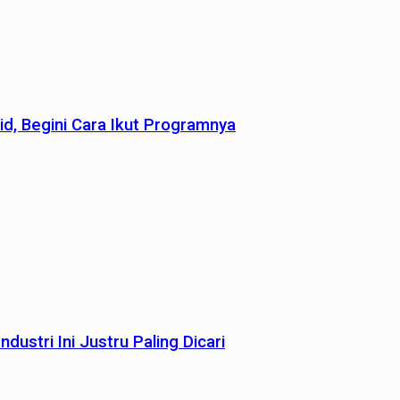
id, Begini Cara Ikut Programnya
dustri Ini Justru Paling Dicari