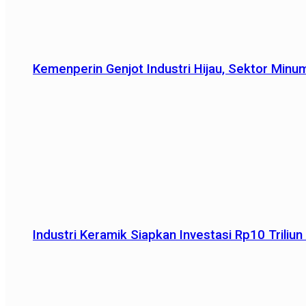
Kemenperin Genjot Industri Hijau, Sektor Minu
Industri Keramik Siapkan Investasi Rp10 Trili