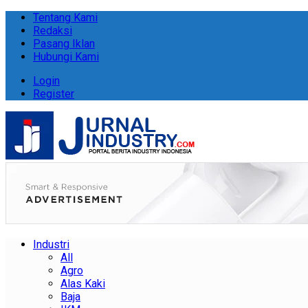
Tentang Kami
Redaksi
Pasang Iklan
Hubungi Kami
Login
Register
Industri
All
Agro
Alas Kaki
Baja