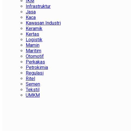
IKM
Infrastruktur
Jasa
Kaca
Kawasan Industri
Keramik
Kertas
Logistik
Mamin
Maritim
Otomotif
Perkakas
Petrokimia
Regulasi
Ritel
Semen
Tekstil
UMKM