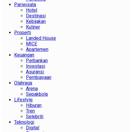
Pariwisata
Hotel
Destinasi
Kebijakan
Kuliner
Properti
Landed House
MICE
Apartemen
Keuangan
Perbankan
Investasi
Asuransi
Pembiayaan
Olahraga
Arena
Sepakbola
Lifestyle
Hiburan
Tren
Selebriti
Teknologi
Digital