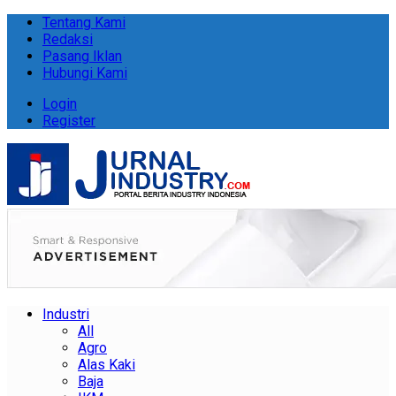
Tentang Kami
Redaksi
Pasang Iklan
Hubungi Kami
Login
Register
Industri
All
Agro
Alas Kaki
Baja