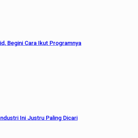
id, Begini Cara Ikut Programnya
dustri Ini Justru Paling Dicari