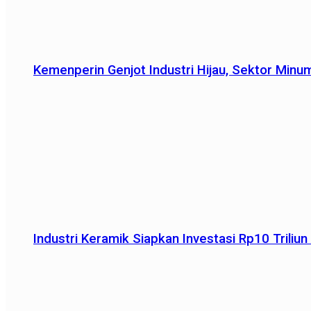
Kemenperin Genjot Industri Hijau, Sektor Minu
Industri Keramik Siapkan Investasi Rp10 Trili