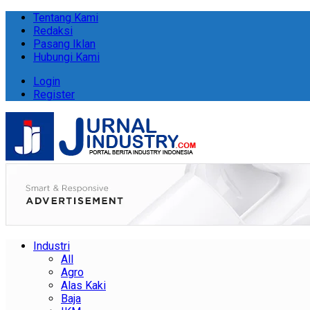
Tentang Kami
Redaksi
Pasang Iklan
Hubungi Kami
Login
Register
Industri
All
Agro
Alas Kaki
Baja