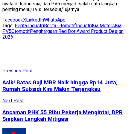
nyata di Indonesia, dan PV5 menjadi salah satu langkah
penting menuju visi tersebut,” ujarnya.
Facebook
X
LinkedIn
WhatsApp
Tags:
Berita Industri
Berita Otomotif
Industri
Kia Motors
Kia
PV5
Otomotif
Penghargaan Red Dot Award Product Design
2026
Previous Post
Asik! Batas Gaji MBR Naik hingga Rp14 Juta,
Rumah Subsidi Kini Makin Terjangkau
Next Post
Ancaman PHK 55 Ribu Pekerja Mengintai, DPR
Siapkan Langkah Mitigasi