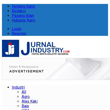
Tentang Kami
Redaksi
Pasang Iklan
Hubungi Kami
Login
Register
Industri
All
Agro
Alas Kaki
Baja