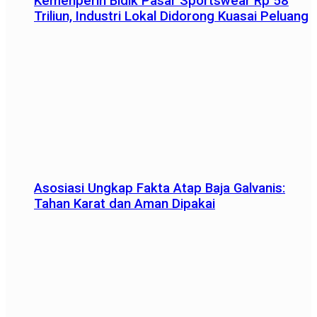
Kemenperin Bidik Pasar Sportswear Rp 58
Triliun, Industri Lokal Didorong Kuasai Peluang
Asosiasi Ungkap Fakta Atap Baja Galvanis:
Tahan Karat dan Aman Dipakai