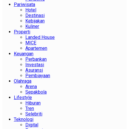
Pariwisata
Hotel
Destinasi
Kebijakan
Kuliner
Properti
Landed House
MICE
Apartemen
Keuangan
Perbankan
Investasi
Asuransi
Pembiayaan
Olahraga
Arena
Sepakbola
Lifestyle
Hiburan
Tren
Selebriti
Teknologi
Digital