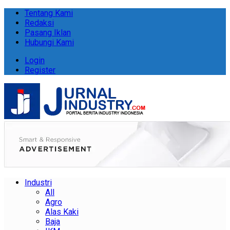
Tentang Kami
Redaksi
Pasang Iklan
Hubungi Kami
Login
Register
Industri
All
Agro
Alas Kaki
Baja