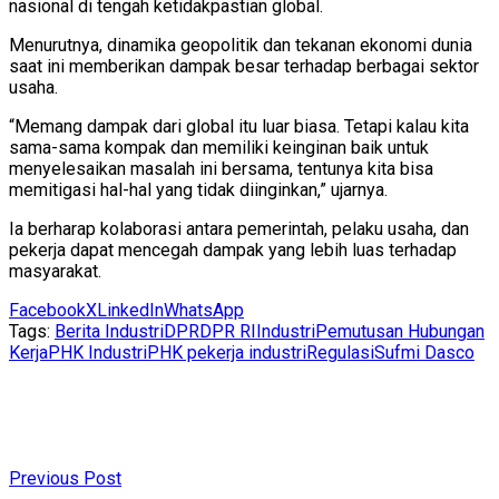
nasional di tengah ketidakpastian global.
Menurutnya, dinamika geopolitik dan tekanan ekonomi dunia
saat ini memberikan dampak besar terhadap berbagai sektor
usaha.
“Memang dampak dari global itu luar biasa. Tetapi kalau kita
sama-sama kompak dan memiliki keinginan baik untuk
menyelesaikan masalah ini bersama, tentunya kita bisa
memitigasi hal-hal yang tidak diinginkan,” ujarnya.
Ia berharap kolaborasi antara pemerintah, pelaku usaha, dan
pekerja dapat mencegah dampak yang lebih luas terhadap
masyarakat.
Facebook
X
LinkedIn
WhatsApp
Tags:
Berita Industri
DPR
DPR RI
Industri
Pemutusan Hubungan
Kerja
PHK Industri
PHK pekerja industri
Regulasi
Sufmi Dasco
Previous Post