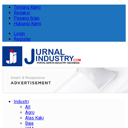
Tentang Kami
Redaksi
Pasang Iklan
Hubungi Kami
Login
Register
Industri
All
Agro
Alas Kaki
Baja