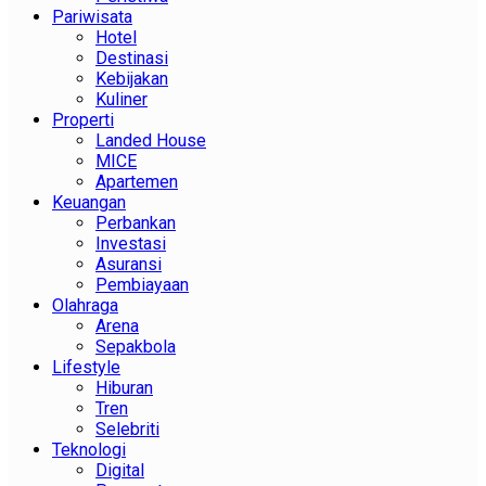
Pariwisata
Hotel
Destinasi
Kebijakan
Kuliner
Properti
Landed House
MICE
Apartemen
Keuangan
Perbankan
Investasi
Asuransi
Pembiayaan
Olahraga
Arena
Sepakbola
Lifestyle
Hiburan
Tren
Selebriti
Teknologi
Digital