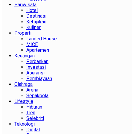
Pariwisata
Hotel
Destinasi
Kebijakan
Kuliner
Properti
Landed House
MICE
Apartemen
Keuangan
Perbankan
Investasi
Asuransi
Pembiayaan
Olahraga
Arena
Sepakbola
Lifestyle
Hiburan
Tren
Selebriti
Teknologi
Digital