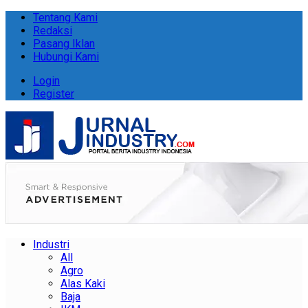
Tentang Kami
Redaksi
Pasang Iklan
Hubungi Kami
Login
Register
Industri
All
Agro
Alas Kaki
Baja