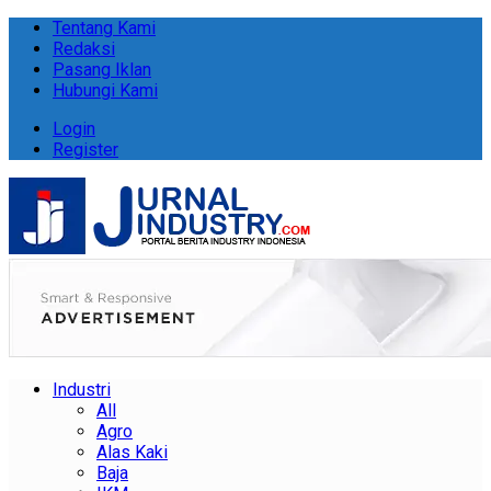
Tentang Kami
Redaksi
Pasang Iklan
Hubungi Kami
Login
Register
Industri
All
Agro
Alas Kaki
Baja