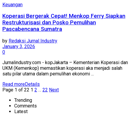
Keuangan
Koperasi Bergerak Cepat! Menkop Ferry Siapkan
Restrukturisasi dan Posko Pemulihan
Pascabencana Sumatra
by
Redaksi Jurnal Industry
January 3, 2026
0
Jurnalindustry.com - kopJakarta – Kementerian Koperasi dan
UKM (Kemenkop) memastikan koperasi aka menjadi salah
satu pilar utama dalam pemulihan ekonomi ...
Read more
Details
Page 1 of 22
1
2
…
22
Next
Trending
Comments
Latest