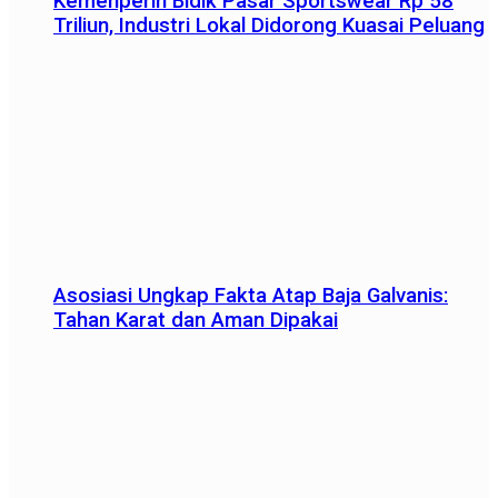
Kemenperin Bidik Pasar Sportswear Rp 58
Triliun, Industri Lokal Didorong Kuasai Peluang
Asosiasi Ungkap Fakta Atap Baja Galvanis:
Tahan Karat dan Aman Dipakai