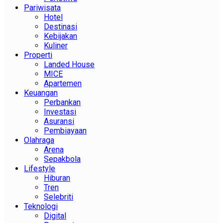
Pariwisata
Hotel
Destinasi
Kebijakan
Kuliner
Properti
Landed House
MICE
Apartemen
Keuangan
Perbankan
Investasi
Asuransi
Pembiayaan
Olahraga
Arena
Sepakbola
Lifestyle
Hiburan
Tren
Selebriti
Teknologi
Digital