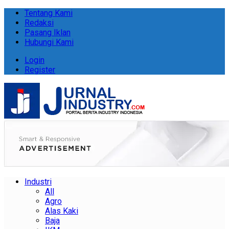
Tentang Kami
Redaksi
Pasang Iklan
Hubungi Kami
Login
Register
Industri
All
Agro
Alas Kaki
Baja