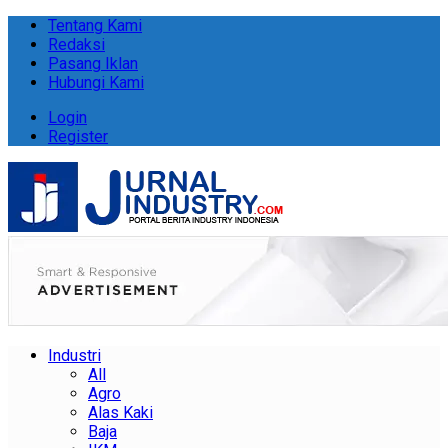
Tentang Kami
Redaksi
Pasang Iklan
Hubungi Kami
Login
Register
Industri
All
Agro
Alas Kaki
Baja