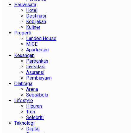
Pariwisata
Hotel
Destinasi
Kebijakan
Kuliner
Properti
Landed House
MICE
Apartemen
Keuangan
Perbankan
Investasi
Asuransi
Pembiayaan
Olahraga
Arena
Sepakbola
Lifestyle
Hiburan
Tren
Selebriti
Teknologi
Digital