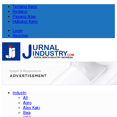
Tentang Kami
Redaksi
Pasang Iklan
Hubungi Kami
Login
Register
Industri
All
Agro
Alas Kaki
Baja