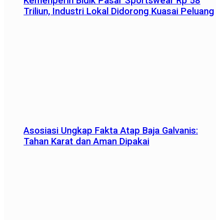
Kemenperin Bidik Pasar Sportswear Rp 58
Triliun, Industri Lokal Didorong Kuasai Peluang
Asosiasi Ungkap Fakta Atap Baja Galvanis:
Tahan Karat dan Aman Dipakai